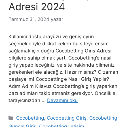
Adresi 2024
Temmuz 31, 2024
yazar
Kullanıcı dostu arayüzü ve geniş oyun
seçenekleriyle dikkat çeken bu siteye erişim
sağlamak için doğru Cocobetting Giriş Adresi
bilgilere sahip olmak şart. Cocobetting’e nasıl
giriş yapabileceğinizi ve site hakkında bilmeniz
gerekenleri ele alacağız. Hazır mısınız? O zaman
başlayalım! Cocobetting’e Nasıl Giriş Yapılır?
Adım Adım Kılavuz Cocobetting’e giriş yaparken
bazı adımları takip etmeniz gerekiyor. Öncelikle,
tarayıcınızdan …
Devamını oku
Kategoriler
Cocobetting
,
Cocobetting Giriş
,
Cocobetting
Güncel Giriş
,
Cocobetting İletişim