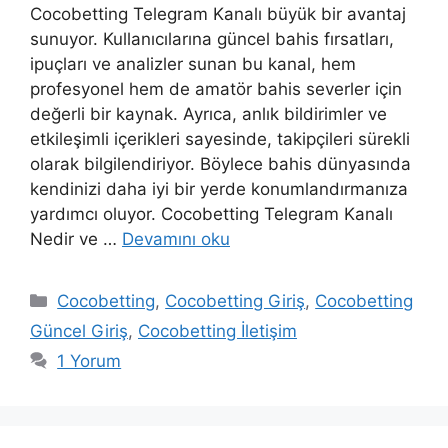
Cocobetting Telegram Kanalı büyük bir avantaj
sunuyor. Kullanıcılarına güncel bahis fırsatları,
ipuçları ve analizler sunan bu kanal, hem
profesyonel hem de amatör bahis severler için
değerli bir kaynak. Ayrıca, anlık bildirimler ve
etkileşimli içerikleri sayesinde, takipçileri sürekli
olarak bilgilendiriyor. Böylece bahis dünyasında
kendinizi daha iyi bir yerde konumlandırmanıza
yardımcı oluyor. Cocobetting Telegram Kanalı
Nedir ve …
Devamını oku
Kategoriler
Cocobetting
,
Cocobetting Giriş
,
Cocobetting
Güncel Giriş
,
Cocobetting İletişim
1 Yorum