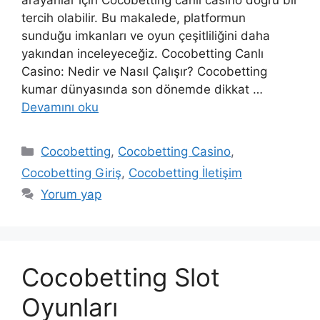
tercih olabilir. Bu makalede, platformun
sunduğu imkanları ve oyun çeşitliliğini daha
yakından inceleyeceğiz. Cocobetting Canlı
Casino: Nedir ve Nasıl Çalışır? Cocobetting
kumar dünyasında son dönemde dikkat …
Devamını oku
Kategoriler
Cocobetting
,
Cocobetting Casino
,
Cocobetting Giriş
,
Cocobetting İletişim
Yorum yap
Cocobetting Slot
Oyunları