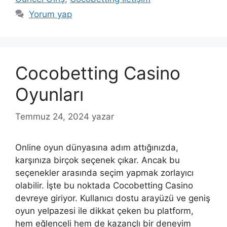
Yorum yap
Cocobetting Casino
Oyunları
Temmuz 24, 2024
yazar
Online oyun dünyasına adım attığınızda,
karşınıza birçok seçenek çıkar. Ancak bu
seçenekler arasında seçim yapmak zorlayıcı
olabilir. İşte bu noktada Cocobetting Casino
devreye giriyor. Kullanıcı dostu arayüzü ve geniş
oyun yelpazesi ile dikkat çeken bu platform,
hem eğlenceli hem de kazançlı bir deneyim