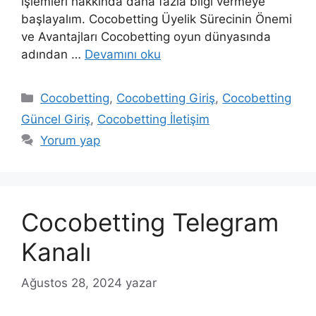
işlemleri hakkında daha fazla bilgi vermeye
başlayalım. Cocobetting Üyelik Sürecinin Önemi
ve Avantajları Cocobetting oyun dünyasında
adından …
Devamını oku
Kategoriler
Cocobetting
,
Cocobetting Giriş
,
Cocobetting
Güncel Giriş
,
Cocobetting İletişim
Yorum yap
Cocobetting Telegram
Kanalı
Ağustos 28, 2024
yazar