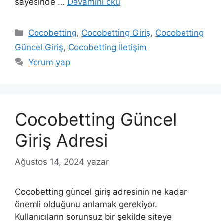
sayesinde …
Devamını oku
Kategoriler
Cocobetting
,
Cocobetting Giriş
,
Cocobetting
Güncel Giriş
,
Cocobetting İletişim
Yorum yap
Cocobetting Güncel
Giriş Adresi
Ağustos 14, 2024
yazar
Cocobetting güncel giriş adresinin ne kadar
önemli olduğunu anlamak gerekiyor.
Kullanıcıların sorunsuz bir şekilde siteye