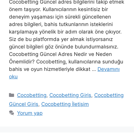
Cocobetting Güncel adres bilgilerini takip etmek
önem taşıyor. Kullanıcılarının kesintisiz bir
deneyim yaşaması için sürekli güncellenen
adres bilgileri, bahis tutkunlarının isteklerini
karşılamaya yönelik bir adım olarak öne çıkıyor.
Siz de bu platformda yer almak istiyorsanız
güncel bilgileri göz önünde bulundurmalısınız.
Cocobetting Güncel Adres Nedir ve Neden
Önemlidir? Cocobetting, kullanıcılarına sunduğu
bahis ve oyun hizmetleriyle dikkat …
Devamını
oku
Kategoriler
Cocobetting
,
Cocobetting Giriş
,
Cocobetting
Güncel Giriş
,
Cocobetting İletişim
Yorum yap