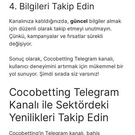
4. Bilgileri Takip Edin
Kanalınıza katıldığınızda,
güncel
bilgiler almak
için düzenli olarak takip etmeyi unutmayın.
Çünkü, kampanyalar ve fırsatlar sürekli
değişiyor.
Sonuç olarak, Cocobetting Telegram kanalı,
kullanıcı deneyimini artırmak için mükemmel bir
yol sunuyor. Şimdi sırada siz varsınız!
Cocobetting Telegram
Kanalı ile Sektördeki
Yenilikleri Takip Edin
Cocobetting’in Telegram kanalı, bahis