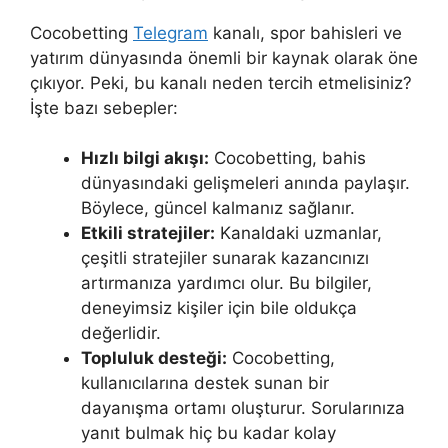
Cocobetting
Telegram
kanalı, spor bahisleri ve
yatırım dünyasında önemli bir kaynak olarak öne
çıkıyor. Peki, bu kanalı neden tercih etmelisiniz?
İşte bazı sebepler:
Hızlı bilgi akışı:
Cocobetting, bahis
dünyasındaki gelişmeleri anında paylaşır.
Böylece, güncel kalmanız sağlanır.
Etkili stratejiler:
Kanaldaki uzmanlar,
çeşitli stratejiler sunarak kazancınızı
artırmanıza yardımcı olur. Bu bilgiler,
deneyimsiz kişiler için bile oldukça
değerlidir.
Topluluk desteği:
Cocobetting,
kullanıcılarına destek sunan bir
dayanışma ortamı oluşturur. Sorularınıza
yanıt bulmak hiç bu kadar kolay