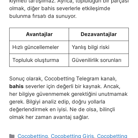
kıymeti tartışılmaz. Ayrıca, topluluğun bir parçası
olmak, diğer bahis severlerle etkileşimde
bulunma fırsatı da sunuyor.
Avantajlar
Dezavantajlar
Hızlı güncellemeler
Yanlış bilgi riski
Topluluk oluşturma
Güvenilirlik sorunları
Sonuç olarak, Cocobetting Telegram kanalı,
bahis
severler için değerli bir kaynak. Ancak,
her bilgiye güvenmemek gerektiğini unutmamak
gerek. Bilgiyi analiz edip, doğru yollarla
değerlendirmek en iyisi. Ne de olsa, bilinçli
olmak her zaman avantaj sağlar.
Kategoriler
Cocobetting
,
Cocobetting Giriş
,
Cocobetting