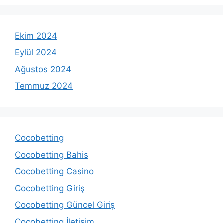
Ekim 2024
Eylül 2024
Ağustos 2024
Temmuz 2024
Cocobetting
Cocobetting Bahis
Cocobetting Casino
Cocobetting Giriş
Cocobetting Güncel Giriş
Cocobetting İletişim