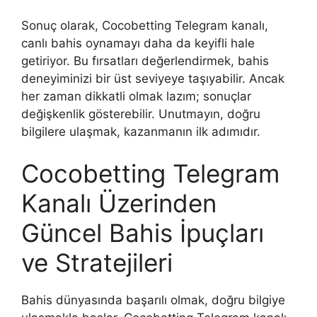
Sonuç olarak, Cocobetting Telegram kanalı,
canlı bahis oynamayı daha da keyifli hale
getiriyor. Bu fırsatları değerlendirmek, bahis
deneyiminizi bir üst seviyeye taşıyabilir. Ancak
her zaman dikkatli olmak lazım; sonuçlar
değişkenlik gösterebilir. Unutmayın, doğru
bilgilere ulaşmak, kazanmanın ilk adımıdır.
Cocobetting Telegram
Kanalı Üzerinden
Güncel Bahis İpuçları
ve Stratejileri
Bahis dünyasında başarılı olmak, doğru bilgiye