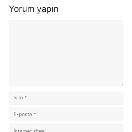
Yorum yapın
Yorum
İsim
E-
posta
İnternet