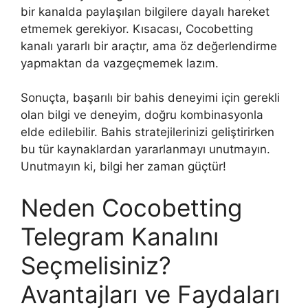
bir kanalda paylaşılan bilgilere dayalı hareket
etmemek gerekiyor. Kısacası, Cocobetting
kanalı yararlı bir araçtır, ama öz değerlendirme
yapmaktan da vazgeçmemek lazım.
Sonuçta, başarılı bir bahis deneyimi için gerekli
olan bilgi ve deneyim, doğru kombinasyonla
elde edilebilir. Bahis stratejilerinizi geliştirirken
bu tür kaynaklardan yararlanmayı unutmayın.
Unutmayın ki, bilgi her zaman güçtür!
Neden Cocobetting
Telegram Kanalını
Seçmelisiniz?
Avantajları ve Faydaları