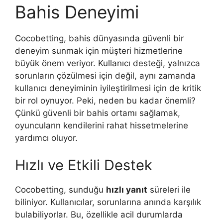
Bahis Deneyimi
Cocobetting, bahis dünyasında güvenli bir
deneyim sunmak için müşteri hizmetlerine
büyük önem veriyor. Kullanıcı desteği, yalnızca
sorunların çözülmesi için değil, aynı zamanda
kullanıcı deneyiminin iyileştirilmesi için de kritik
bir rol oynuyor. Peki, neden bu kadar önemli?
Çünkü güvenli bir bahis ortamı sağlamak,
oyuncuların kendilerini rahat hissetmelerine
yardımcı oluyor.
Hızlı ve Etkili Destek
Cocobetting, sunduğu
hızlı yanıt
süreleri ile
biliniyor. Kullanıcılar, sorunlarına anında karşılık
bulabiliyorlar. Bu, özellikle acil durumlarda