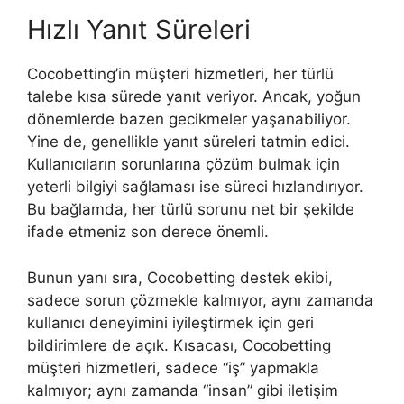
Hızlı Yanıt Süreleri
Cocobetting’in müşteri hizmetleri, her türlü
talebe kısa sürede yanıt veriyor. Ancak, yoğun
dönemlerde bazen gecikmeler yaşanabiliyor.
Yine de, genellikle yanıt süreleri tatmin edici.
Kullanıcıların sorunlarına çözüm bulmak için
yeterli bilgiyi sağlaması ise süreci hızlandırıyor.
Bu bağlamda, her türlü sorunu net bir şekilde
ifade etmeniz son derece önemli.
Bunun yanı sıra, Cocobetting destek ekibi,
sadece sorun çözmekle kalmıyor, aynı zamanda
kullanıcı deneyimini iyileştirmek için geri
bildirimlere de açık. Kısacası, Cocobetting
müşteri hizmetleri, sadece “iş” yapmakla
kalmıyor; aynı zamanda “insan” gibi iletişim