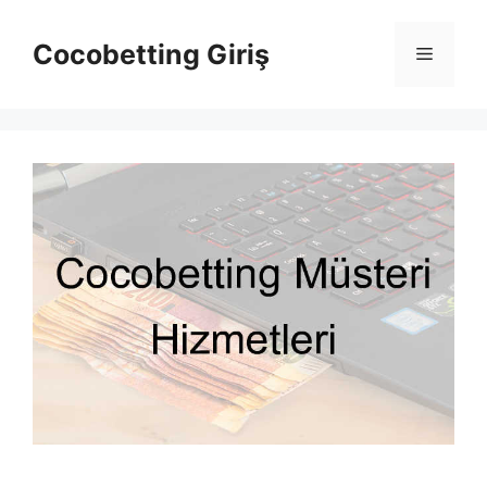
İçeriğe
atla
Cocobetting Giriş
Menü