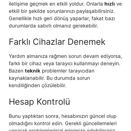
iletişime geçmek en etkili yoldur. Onlarla
hızlı
ve
etkili bir şekilde sorunlarınızı paylaşabilirsiniz.
Genellikle hızlı geri dönüş yaparlar, fakat bazı
durumlarda sabırlı olmanız gerekebilir.
Farklı Cihazlar Denemek
Yardım almanıza rağmen sorun devam ediyorsa,
farklı bir cihaz veya tarayıcı kullanmayı deneyin.
Bazen
teknik
problemler tarayıcıdan
kaynaklanabilir. Bu durumda sorun
kendiliğinden çözülebilir.
Hesap Kontrolü
Bunu yaptıktan sonra, hesabınızın güncel olup
olmadığını kontrol edin. Gerekli güncellemeleri
yaparak problemlerinizi minimize edebilirsiniz.