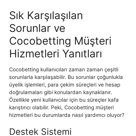
Sık Karşılaşılan
Sorunlar ve
Cocobetting Müşteri
Hizmetleri Yanıtları
Cocobetting kullanıcıları zaman zaman çeşitli
sorunlarla karşılaşabilir. Bu sorunlar çoğunlukla
üyelik işlemleri, para çekim süreçleri ve hesap
doğrulamaları gibi konulardan kaynaklanır.
Özellikle yeni kullanıcılar için bu süreçler kafa
karıştırıcı olabilir. Peki, Cocobetting müşteri
hizmetleri bu durumlarda nasıl yardımcı oluyor?
Destek Sistemi