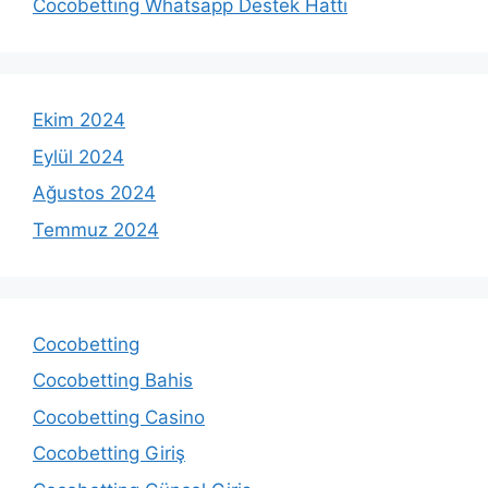
Cocobetting Whatsapp Destek Hattı
Ekim 2024
Eylül 2024
Ağustos 2024
Temmuz 2024
Cocobetting
Cocobetting Bahis
Cocobetting Casino
Cocobetting Giriş