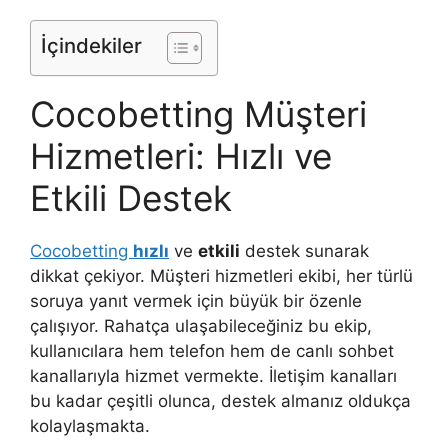
İçindekiler
Cocobetting Müşteri
Hizmetleri: Hızlı ve
Etkili Destek
Cocobetting
hızlı
ve
etkili
destek sunarak
dikkat çekiyor. Müşteri hizmetleri ekibi, her türlü
soruya yanıt vermek için büyük bir özenle
çalışıyor. Rahatça ulaşabileceğiniz bu ekip,
kullanıcılara hem telefon hem de canlı sohbet
kanallarıyla hizmet vermekte. İletişim kanalları
bu kadar çeşitli olunca, destek almanız oldukça
kolaylaşmakta.