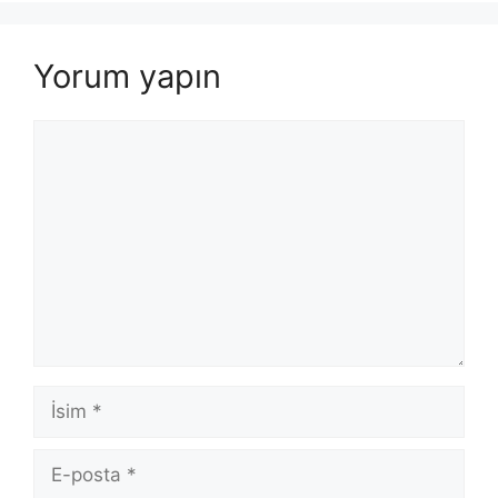
Yorum yapın
Yorum
İsim
E-
posta